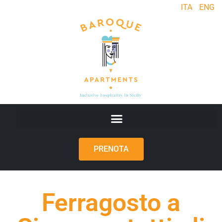
ITA
ENG
PRENOTA
Ferragosto a