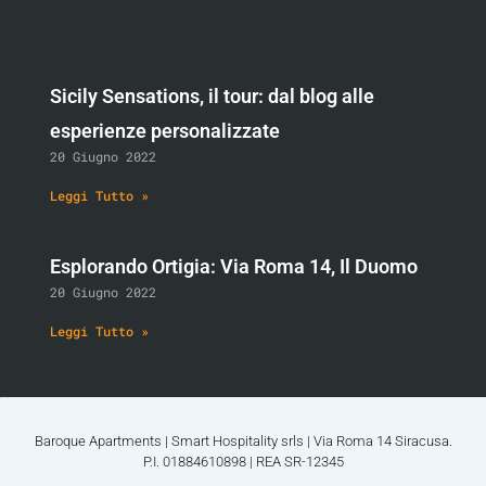
Sicily Sensations, il tour: dal blog alle
esperienze personalizzate
20 Giugno 2022
Leggi Tutto »
Esplorando Ortigia: Via Roma 14, Il Duomo
20 Giugno 2022
Leggi Tutto »
Baroque Apartments | Smart Hospitality srls | Via Roma 14 Siracusa.
P.I. 01884610898 | REA SR-12345