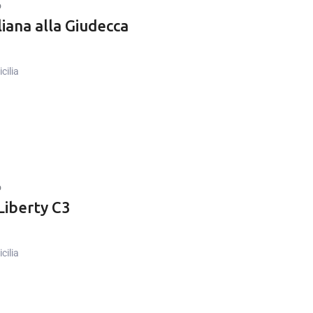
o
liana alla Giudecca
cilia
o
Liberty C3
cilia