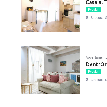
Casa al 
Popular
Siracusa, Si
Appartament
DentrOrt
Popular
Siracusa, Si