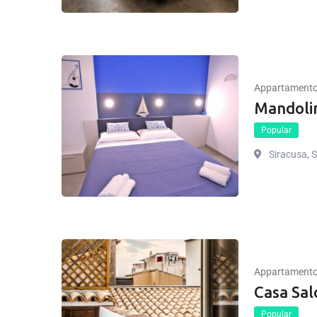
Appartament
Mandoli
Popular
Siracusa, Si
Appartament
Casa Sa
Popular