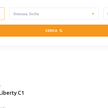
Siracusa, Sicilia
CERCA
o
Liberty C1