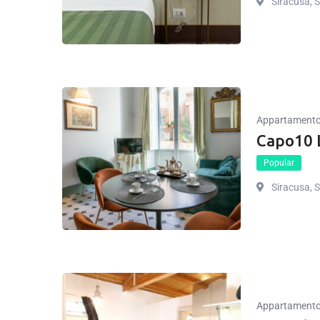
Siracusa, Si
Appartament
Capo10 L
Popular
Siracusa, Si
Appartament