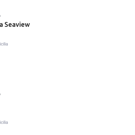
o
a Seaview
cilia
o
cilia