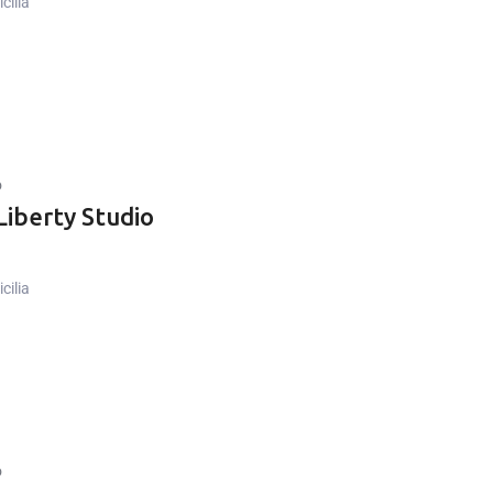
cilia
o
iberty Studio
cilia
o