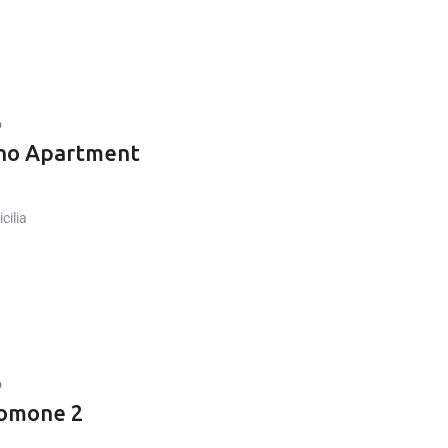
o
no Apartment
cilia
o
lomone 2