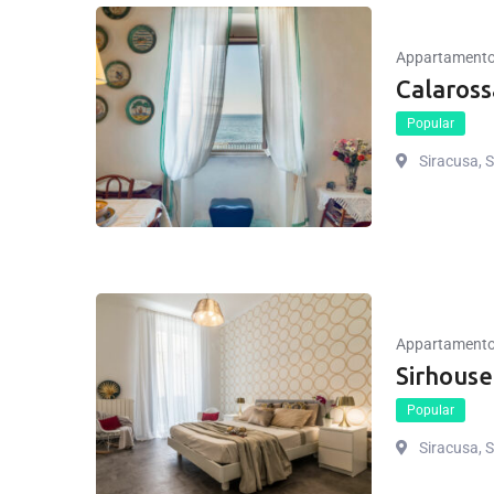
Appartament
Calaross
Popular
Siracusa, Si
Appartament
Sirhouse
Popular
Siracusa, Si