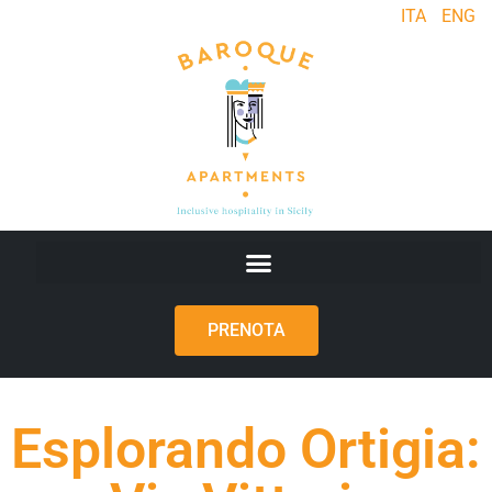
ITA
ENG
PRENOTA
Esplorando Ortigia: