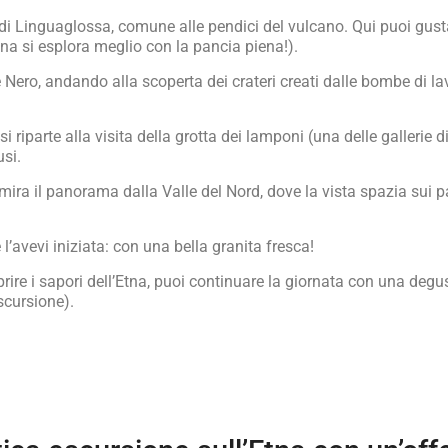
ta di Linguaglossa, comune alle pendici del vulcano. Qui puoi gus
tna si esplora meglio con la pancia piena!).
 Nero, andando alla scoperta dei crateri creati dalle bombe di lav
 si riparte alla visita della grotta dei lamponi (una delle galleri
usi.
mira il panorama dalla Valle del Nord, dove la vista spazia sui 
’avevi iniziata: con una bella granita fresca!
ire i sapori dell’Etna, puoi continuare la giornata con una degus
escursione).