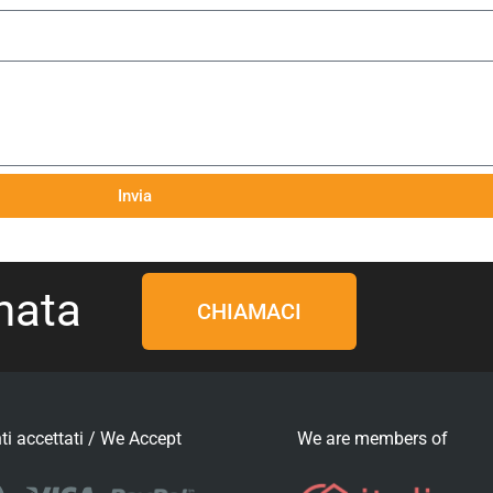
Invia
nata
CHIAMACI
i accettati / We Accept
We are members of