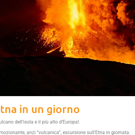
tna in un giorno
lcano dell’isola e il più alto d’Europa!.
zionante, anzi “vulcanica”, escursione sull’Etna in giornata.