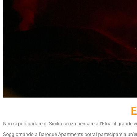
E
Non si può parlare di Sicilia senza pensare all’Etna, il grande vu
Soggiornando a Baroque Apartments potrai partecipare a un’emo